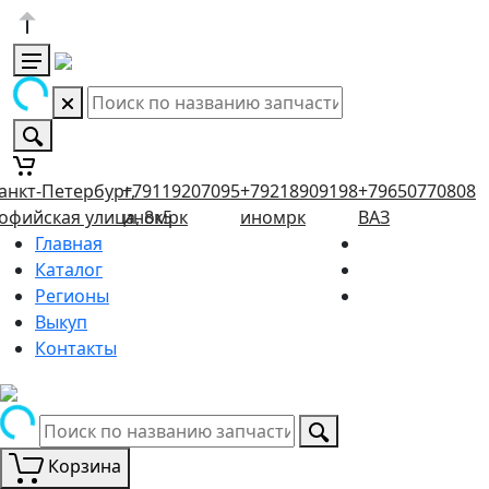
анкт-Петербург,
+79119207095
+79218909198
+79650770808
офийская улица, 8к5
иномрк
иномрк
ВАЗ
Главная
Каталог
Регионы
Выкуп
Контакты
Корзина