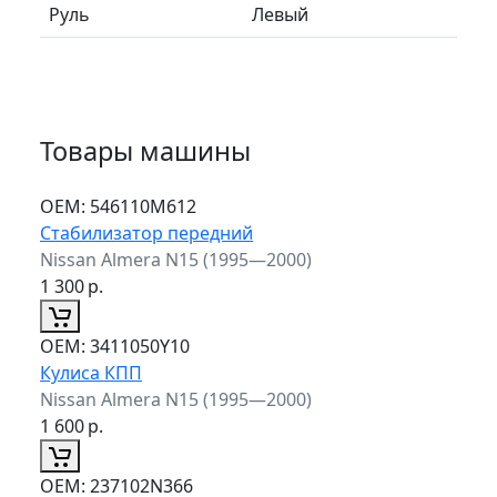
Руль
Левый
Товары машины
ОЕМ:
546110M612
Стабилизатор передний
Nissan Almera N15 (1995—2000)
1 300
р.
ОЕМ:
3411050Y10
Кулиса КПП
Nissan Almera N15 (1995—2000)
1 600
р.
ОЕМ:
237102N366