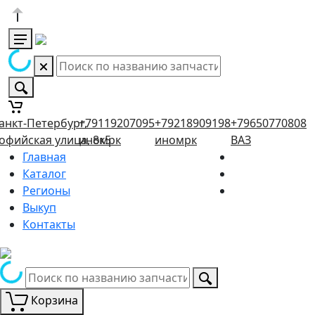
анкт-Петербург,
+79119207095
+79218909198
+79650770808
офийская улица, 8к5
иномрк
иномрк
ВАЗ
Главная
Каталог
Регионы
Выкуп
Контакты
Корзина