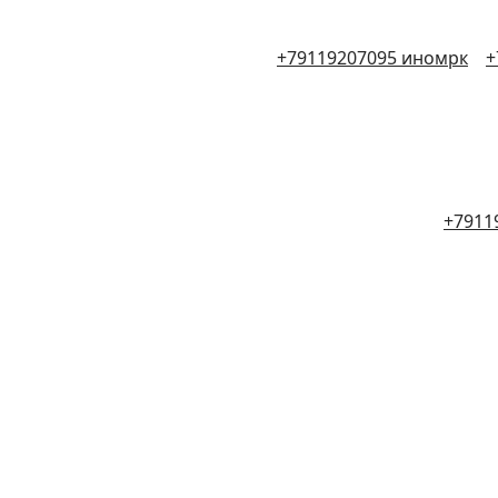
+79119207095 иномрк
+
+7911