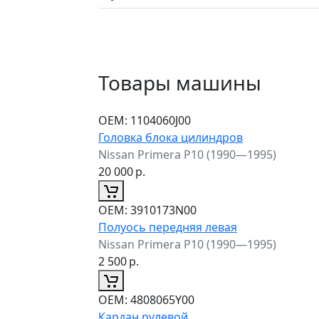
Товары машины
ОЕМ:
1104060J00
Головка блока цилиндров
Nissan Primera P10 (1990—1995)
20 000
р.
ОЕМ:
3910173N00
Полуось передняя левая
Nissan Primera P10 (1990—1995)
2 500
р.
ОЕМ:
4808065Y00
Кардан рулевой