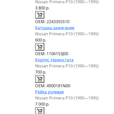
Nissan Primera P10 (1990—1995)
3 800
р.
ОЕМ:
2243355S10
Катушка зажигания
Nissan Primera P10 (1990—1995)
600
р.
ОЕМ:
1106153J00
Корпус термостата
Nissan Primera P10 (1990—1995)
700
р.
ОЕМ:
4900181N00
Рейка рулевая
Nissan Primera P10 (1990—1995)
7 000
р.