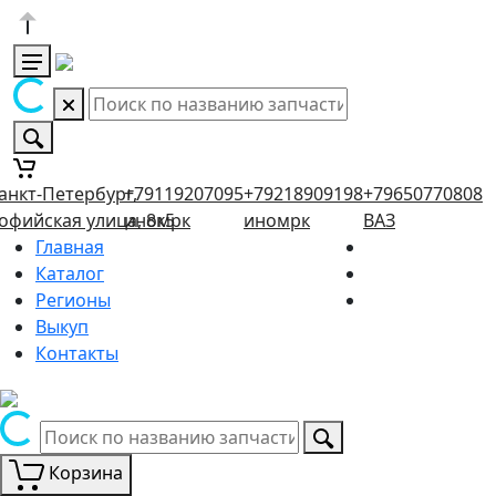
анкт-Петербург,
+79119207095
+79218909198
+79650770808
офийская улица, 8к5
иномрк
иномрк
ВАЗ
Главная
Каталог
Регионы
Выкуп
Контакты
Корзина