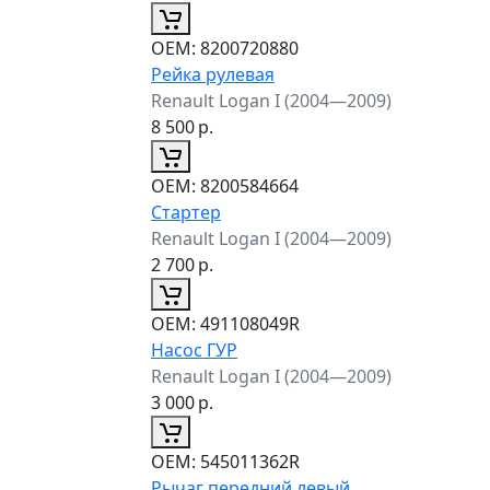
ОЕМ:
8200720880
Рейка рулевая
Renault Logan I (2004—2009)
8 500
р.
ОЕМ:
8200584664
Стартер
Renault Logan I (2004—2009)
2 700
р.
ОЕМ:
491108049R
Насос ГУР
Renault Logan I (2004—2009)
3 000
р.
ОЕМ:
545011362R
Рычаг передний левый