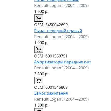
Renault Logan I (2004—2009)
1 000
р.
ОЕМ:
545004269R
Рычаг передний правый
Renault Logan I (2004—2009)
1 000
р.
ОЕМ:
6001550751
Амортизаторы передние к-кт
Renault Logan I (2004—2009)
3 800
р.
ОЕМ:
6001546809
Замок зажигания
Renault Logan I (2004—2009)
1 800
р.