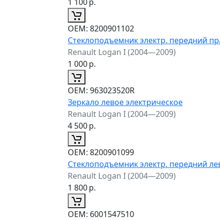
1 100
р.
ОЕМ:
8200901102
Стеклоподъемник электр. передний п
Renault Logan I (2004—2009)
1 000
р.
ОЕМ:
963023520R
Зеркало левое электрическое
Renault Logan I (2004—2009)
4 500
р.
ОЕМ:
8200901099
Стеклоподъемник электр. передний л
Renault Logan I (2004—2009)
1 800
р.
ОЕМ:
6001547510