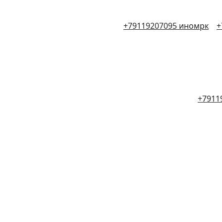
+79119207095 иномрк
+
+7911