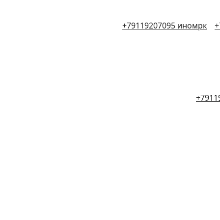
+79119207095 иномрк
+
+7911