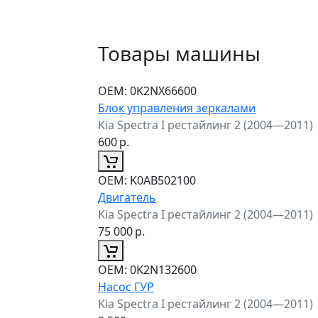
Товары машины
ОЕМ:
0K2NX66600
Блок управления зеркалами
Kia Spectra I рестайлинг 2 (2004—2011)
600
р.
ОЕМ:
K0AB502100
Двигатель
Kia Spectra I рестайлинг 2 (2004—2011)
75 000
р.
ОЕМ:
0K2N132600
Насос ГУР
Kia Spectra I рестайлинг 2 (2004—2011)