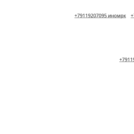
+79119207095 иномрк
+
+7911