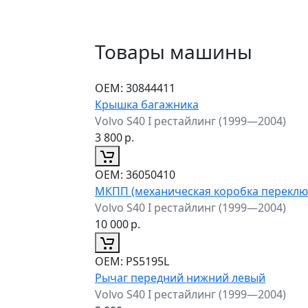
Товары машины
ОЕМ:
30844411
Крышка багажника
Volvo S40 I рестайлинг (1999—2004)
3 800
р.
ОЕМ:
36050410
МКПП (механическая коробка переклю
Volvo S40 I рестайлинг (1999—2004)
10 000
р.
ОЕМ:
PS5195L
Рычаг передний нижний левый
Volvo S40 I рестайлинг (1999—2004)