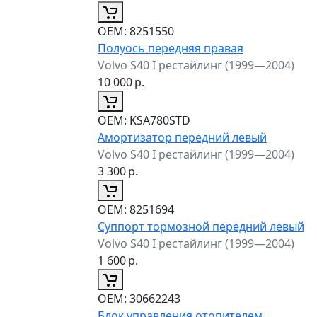
ОЕМ:
8251550
Полуось передняя правая
Volvo S40 I рестайлинг (1999—2004)
10 000
р.
ОЕМ:
KSA780STD
Амортизатор передний левый
Volvo S40 I рестайлинг (1999—2004)
3 300
р.
ОЕМ:
8251694
Суппорт тормозной передний левый
Volvo S40 I рестайлинг (1999—2004)
1 600
р.
ОЕМ:
30662243
Блок управления отопителем