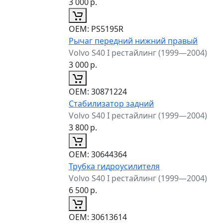
3 000
р.
ОЕМ:
PS5195R
Рычаг передний нижний правый
Volvo S40 I рестайлинг (1999—2004)
3 000
р.
ОЕМ:
30871224
Стабилизатор задний
Volvo S40 I рестайлинг (1999—2004)
3 800
р.
ОЕМ:
30644364
Трубка гидроусилителя
Volvo S40 I рестайлинг (1999—2004)
6 500
р.
ОЕМ:
30613614