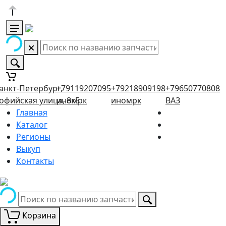
анкт-Петербург,
+79119207095
+79218909198
+79650770808
офийская улица, 8к5
иномрк
иномрк
ВАЗ
Главная
Каталог
Регионы
Выкуп
Контакты
Корзина