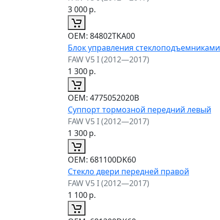
3 000
р.
ОЕМ:
84802TKA00
Блок управления стеклоподъемниками
FAW V5 I (2012—2017)
1 300
р.
ОЕМ:
4775052020B
Суппорт тормозной передний левый
FAW V5 I (2012—2017)
1 300
р.
ОЕМ:
681100DK60
Стекло двери передней правой
FAW V5 I (2012—2017)
1 100
р.