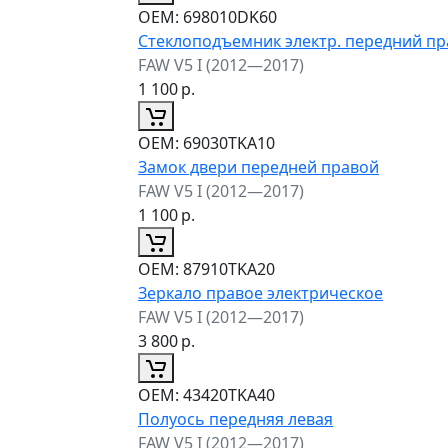
ОЕМ:
698010DK60
Стеклоподъемник электр. передний п
FAW V5 I (2012—2017)
1 100
р.
ОЕМ:
69030TKA10
Замок двери передней правой
FAW V5 I (2012—2017)
1 100
р.
ОЕМ:
87910TKA20
Зеркало правое электрическое
FAW V5 I (2012—2017)
3 800
р.
ОЕМ:
43420TKA40
Полуось передняя левая
FAW V5 I (2012—2017)