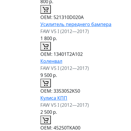
800
р.
ОЕМ:
521310D020A
Усилитель переднего бампера
FAW V5 I (2012—2017)
1 800
р.
ОЕМ:
13401T2A102
Коленвал
FAW V5 I (2012—2017)
9 500
р.
ОЕМ:
3353052K50
Кулиса КПП
FAW V5 I (2012—2017)
2 500
р.
ОЕМ:
45250TKA00