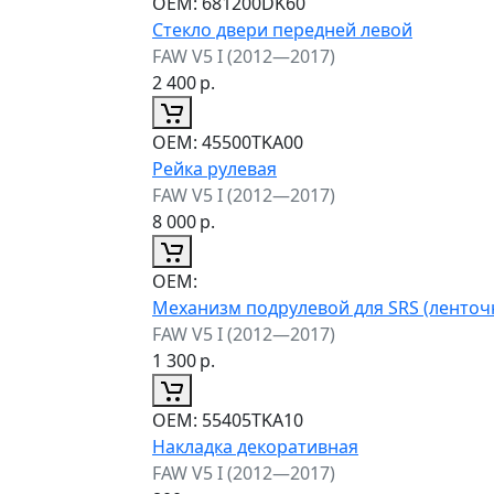
ОЕМ:
681200DK60
Стекло двери передней левой
FAW V5 I (2012—2017)
2 400
р.
ОЕМ:
45500TKA00
Рейка рулевая
FAW V5 I (2012—2017)
8 000
р.
ОЕМ:
Механизм подрулевой для SRS (ленточ
FAW V5 I (2012—2017)
1 300
р.
ОЕМ:
55405TKA10
Накладка декоративная
FAW V5 I (2012—2017)