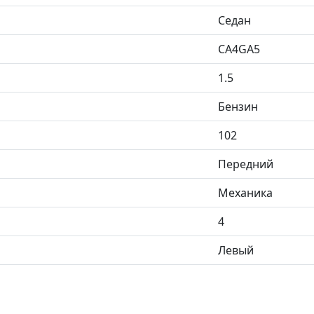
Седан
CA4GA5
1.5
Бензин
102
Передний
Механика
4
Левый