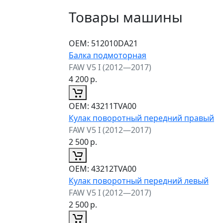
Товары машины
ОЕМ:
512010DA21
Балка подмоторная
FAW V5 I (2012—2017)
4 200
р.
ОЕМ:
43211TVA00
Кулак поворотный передний правый
FAW V5 I (2012—2017)
2 500
р.
ОЕМ:
43212TVA00
Кулак поворотный передний левый
FAW V5 I (2012—2017)
2 500
р.