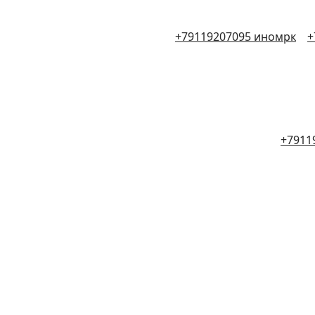
+79119207095 иномрк
+
+7911