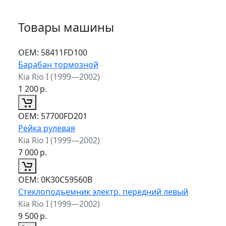
Товары машины
ОЕМ:
58411FD100
Барабан тормозной
Kia Rio I (1999—2002)
1 200
р.
ОЕМ:
57700FD201
Рейка рулевая
Kia Rio I (1999—2002)
7 000
р.
ОЕМ:
0K30C59560B
Стеклоподъемник электр. передний левый
Kia Rio I (1999—2002)
9 500
р.