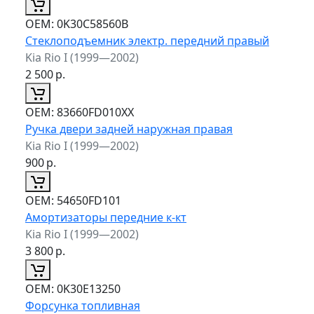
ОЕМ:
0K30C58560B
Стеклоподъемник электр. передний правый
Kia Rio I (1999—2002)
2 500
р.
ОЕМ:
83660FD010XX
Ручка двери задней наружная правая
Kia Rio I (1999—2002)
900
р.
ОЕМ:
54650FD101
Амортизаторы передние к-кт
Kia Rio I (1999—2002)
3 800
р.
ОЕМ:
0K30E13250
Форсунка топливная