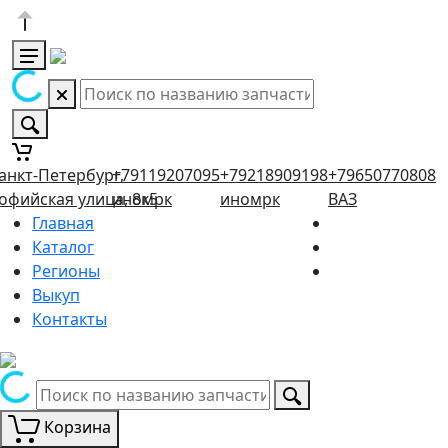
анкт-Петербург,
+79119207095
+79218909198
+79650770808
офийская улица, 8к5
иномрк
иномрк
ВАЗ
Главная
Каталог
Регионы
Выкуп
Контакты
Корзина