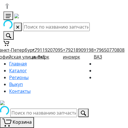
анкт-Петербург,
+79119207095
+79218909198
+79650770808
офийская улица, 8к5
иномрк
иномрк
ВАЗ
Главная
Каталог
Регионы
Выкуп
Контакты
Корзина