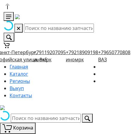
анкт-Петербург,
+79119207095
+79218909198
+79650770808
офийская улица, 8к5
иномрк
иномрк
ВАЗ
Главная
Каталог
Регионы
Выкуп
Контакты
Корзина