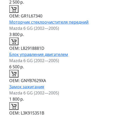
2 500
р.
ОЕМ:
GR1L67340
Моторчик стеклоочистителя передний
Mazda 6 GG (2002—2005)
3 800
р.
ОЕМ:
L82918881D
Блок управления двигателем
Mazda 6 GG (2002—2005)
6 500
р.
ОЕМ:
GNYB7629XA
Замок зажигания
Mazda 6 GG (2002—2005)
1 800
р.
ОЕМ:
L3K915351B