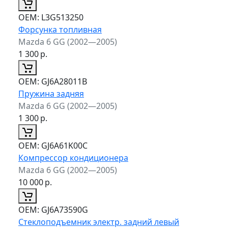
ОЕМ:
L3G513250
Форсунка топливная
Mazda 6 GG (2002—2005)
1 300
р.
ОЕМ:
GJ6A28011B
Пружина задняя
Mazda 6 GG (2002—2005)
1 300
р.
ОЕМ:
GJ6A61K00C
Компрессор кондиционера
Mazda 6 GG (2002—2005)
10 000
р.
ОЕМ:
GJ6A73590G
Стеклоподъемник электр. задний левый