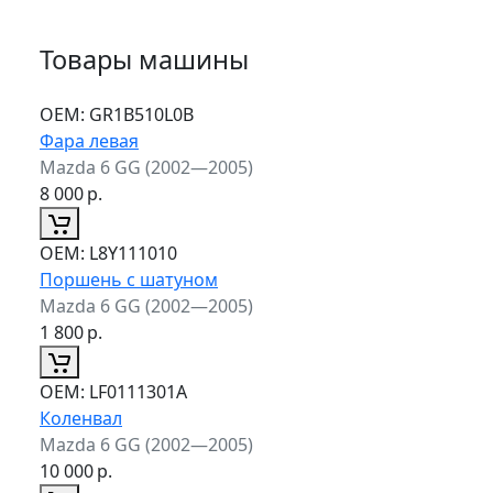
Товары машины
ОЕМ:
GR1B510L0B
Фара левая
Mazda 6 GG (2002—2005)
8 000
р.
ОЕМ:
L8Y111010
Поршень с шатуном
Mazda 6 GG (2002—2005)
1 800
р.
ОЕМ:
LF0111301A
Коленвал
Mazda 6 GG (2002—2005)
10 000
р.