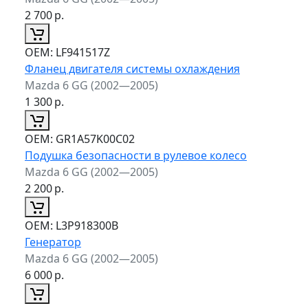
2 700
р.
ОЕМ:
LF941517Z
Фланец двигателя системы охлаждения
Mazda 6 GG (2002—2005)
1 300
р.
ОЕМ:
GR1A57K00C02
Подушка безопасности в рулевое колесо
Mazda 6 GG (2002—2005)
2 200
р.
ОЕМ:
L3P918300B
Генератор
Mazda 6 GG (2002—2005)
6 000
р.