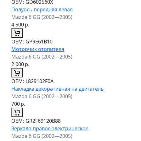
ОЕМ:
GD602560X
Полуось передняя левая
Mazda 6 GG (2002—2005)
4 500
р.
ОЕМ:
GP9E61B10
Моторчик отопителя
Mazda 6 GG (2002—2005)
2 000
р.
ОЕМ:
L829102F0A
Накладка декоративная на двигатель
Mazda 6 GG (2002—2005)
700
р.
ОЕМ:
GR2F69120B88
Зеркало правое электрическое
Mazda 6 GG (2002—2005)