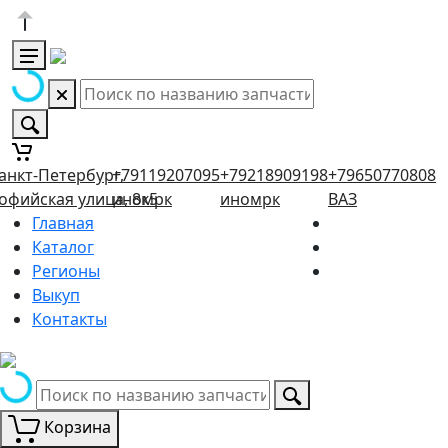
анкт-Петербург,
+79119207095
+79218909198
+79650770808
офийская улица, 8к5
иномрк
иномрк
ВАЗ
Главная
Каталог
Регионы
Выкуп
Контакты
Корзина