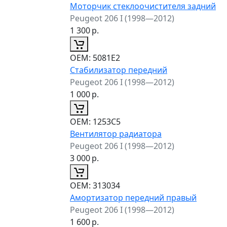
Моторчик стеклоочистителя задний
Peugeot 206 I (1998—2012)
1 300
р.
ОЕМ:
5081E2
Стабилизатор передний
Peugeot 206 I (1998—2012)
1 000
р.
ОЕМ:
1253C5
Вентилятор радиатора
Peugeot 206 I (1998—2012)
3 000
р.
ОЕМ:
313034
Амортизатор передний правый
Peugeot 206 I (1998—2012)
1 600
р.