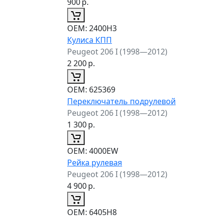
900
р.
ОЕМ:
2400H3
Кулиса КПП
Peugeot 206 I (1998—2012)
2 200
р.
ОЕМ:
625369
Переключатель подрулевой
Peugeot 206 I (1998—2012)
1 300
р.
ОЕМ:
4000EW
Рейка рулевая
Peugeot 206 I (1998—2012)
4 900
р.
ОЕМ:
6405H8