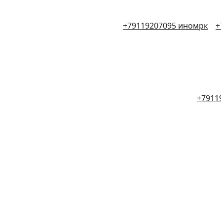
+79119207095 иномрк
+
+7911