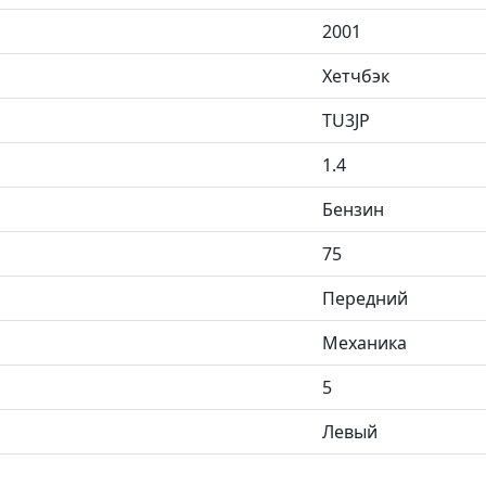
2001
Хетчбэк
TU3JP
1.4
Бензин
75
Передний
Механика
5
Левый