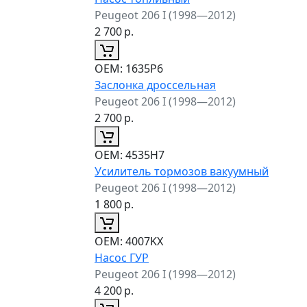
Peugeot 206 I (1998—2012)
2 700
р.
ОЕМ:
1635P6
Заслонка дроссельная
Peugeot 206 I (1998—2012)
2 700
р.
ОЕМ:
4535H7
Усилитель тормозов вакуумный
Peugeot 206 I (1998—2012)
1 800
р.
ОЕМ:
4007KX
Насос ГУР
Peugeot 206 I (1998—2012)
4 200
р.