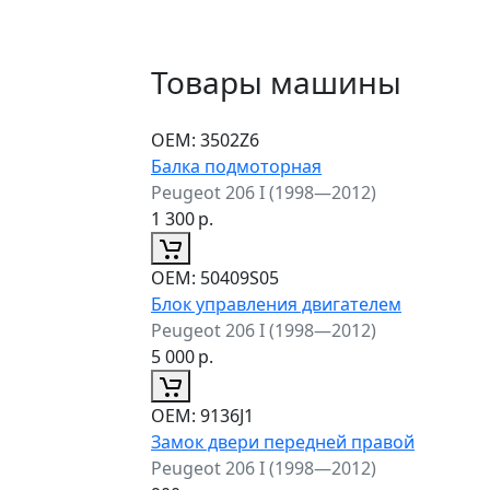
Товары машины
ОЕМ:
3502Z6
Балка подмоторная
Peugeot 206 I (1998—2012)
1 300
р.
ОЕМ:
50409S05
Блок управления двигателем
Peugeot 206 I (1998—2012)
5 000
р.
ОЕМ:
9136J1
Замок двери передней правой
Peugeot 206 I (1998—2012)