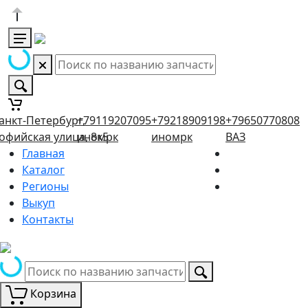
анкт-Петербург,
+79119207095
+79218909198
+79650770808
офийская улица, 8к5
иномрк
иномрк
ВАЗ
Главная
Каталог
Регионы
Выкуп
Контакты
Корзина