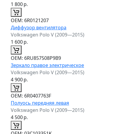
1 800
р.
ОЕМ:
6R0121207
Диффузор вентилятора
Volkswagen Polo V (2009—2015)
1 600
р.
ОЕМ:
6RU857508P9B9
Зеркало правое электрическое
Volkswagen Polo V (2009—2015)
4 900
р.
ОЕМ:
6R0407763F
Полуось передняя левая
Volkswagen Polo V (2009—2015)
4 500
р.
ОЕМ:
03C103351K