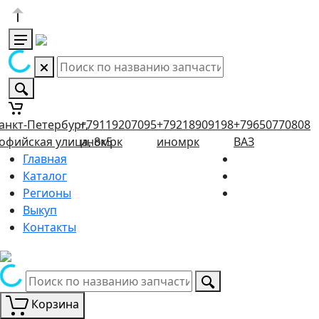
анкт-Петербург,
+79119207095
+79218909198
+79650770808
офийская улица, 8к5
иномрк
иномрк
ВАЗ
Главная
Каталог
Регионы
Выкуп
Контакты
Корзина