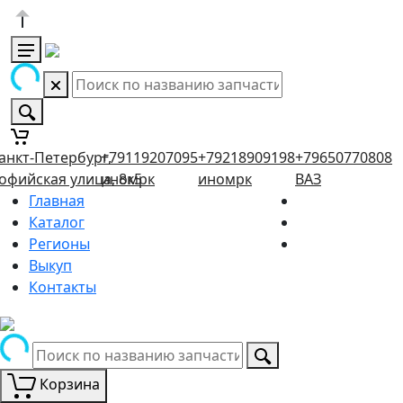
анкт-Петербург,
+79119207095
+79218909198
+79650770808
офийская улица, 8к5
иномрк
иномрк
ВАЗ
Главная
Каталог
Регионы
Выкуп
Контакты
Корзина