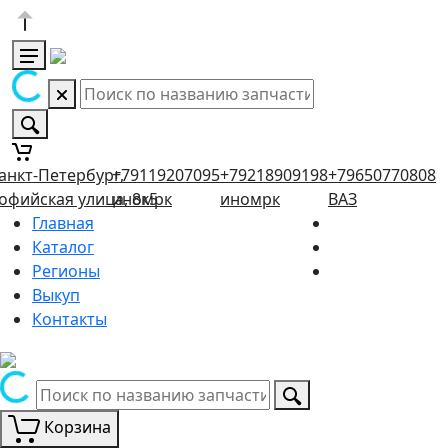
анкт-Петербург,
+79119207095
+79218909198
+79650770808
офийская улица, 8к5
иномрк
иномрк
ВАЗ
Главная
Каталог
Регионы
Выкуп
Контакты
Корзина