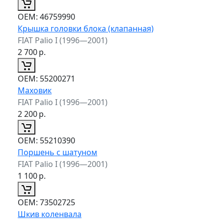
ОЕМ:
46759990
Крышка головки блока (клапанная)
FIAT Palio I (1996—2001)
2 700
р.
ОЕМ:
55200271
Маховик
FIAT Palio I (1996—2001)
2 200
р.
ОЕМ:
55210390
Поршень с шатуном
FIAT Palio I (1996—2001)
1 100
р.
ОЕМ:
73502725
Шкив коленвала