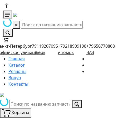
анкт-Петербург,
+79119207095
+79218909198
+79650770808
офийская улица, 8к5
иномрк
иномрк
ВАЗ
Главная
Каталог
Регионы
Выкуп
Контакты
Корзина