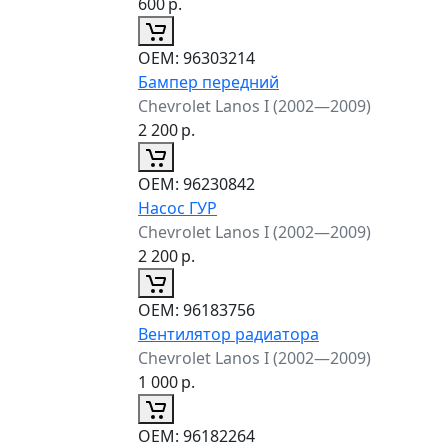
600
р.
ОЕМ:
96303214
Бампер передний
Chevrolet Lanos I (2002—2009)
2 200
р.
ОЕМ:
96230842
Насос ГУР
Chevrolet Lanos I (2002—2009)
2 200
р.
ОЕМ:
96183756
Вентилятор радиатора
Chevrolet Lanos I (2002—2009)
1 000
р.
ОЕМ:
96182264