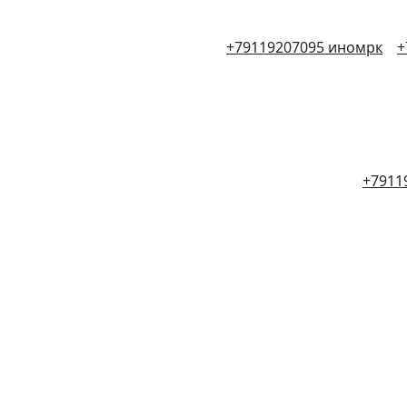
+79119207095 иномрк
+
+7911