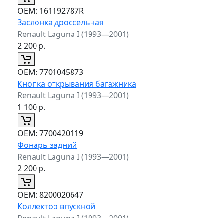
ОЕМ:
161192787R
Заслонка дроссельная
Renault Laguna I (1993—2001)
2 200
р.
ОЕМ:
7701045873
Кнопка открывания багажника
Renault Laguna I (1993—2001)
1 100
р.
ОЕМ:
7700420119
Фонарь задний
Renault Laguna I (1993—2001)
2 200
р.
ОЕМ:
8200020647
Коллектор впускной
Renault Laguna I (1993—2001)