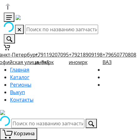
анкт-Петербург,
+79119207095
+79218909198
+79650770808
офийская улица, 8к5
иномрк
иномрк
ВАЗ
Главная
Каталог
Регионы
Выкуп
Контакты
Корзина