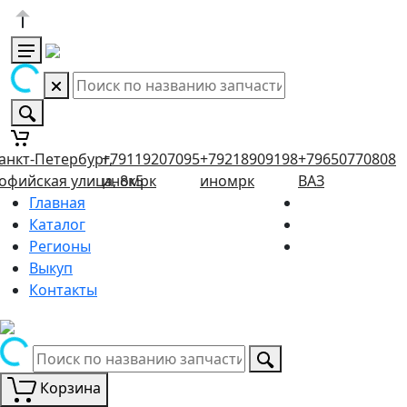
анкт-Петербург,
+79119207095
+79218909198
+79650770808
офийская улица, 8к5
иномрк
иномрк
ВАЗ
Главная
Каталог
Регионы
Выкуп
Контакты
Корзина