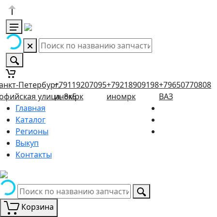
анкт-Петербург,
+79119207095
+79218909198
+79650770808
офийская улица, 8к5
иномрк
иномрк
ВАЗ
Главная
Каталог
Регионы
Выкуп
Контакты
Корзина