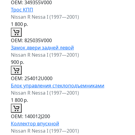
ОЕМ:
349355V000
Трос КПП
Nissan R Nessa I (1997—2001)
1 800
р.
ОЕМ:
825035V000
Замок двери задней левой
Nissan R Nessa I (1997—2001)
900
р.
ОЕМ:
254012U000
Блок управления стеклоподъемниками
Nissan R Nessa I (1997—2001)
1 800
р.
ОЕМ:
140012J200
Коллектор впускной
Nissan R Nessa I (1997—2001)