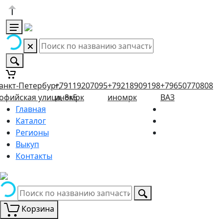
анкт-Петербург,
+79119207095
+79218909198
+79650770808
офийская улица, 8к5
иномрк
иномрк
ВАЗ
Главная
Каталог
Регионы
Выкуп
Контакты
Корзина