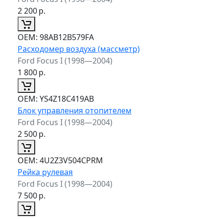
2 200
р.
ОЕМ:
98AB12B579FA
Расходомер воздуха (массметр)
Ford Focus I (1998—2004)
1 800
р.
ОЕМ:
YS4Z18C419AB
Блок управления отопителем
Ford Focus I (1998—2004)
2 500
р.
ОЕМ:
4U2Z3V504CPRM
Рейка рулевая
Ford Focus I (1998—2004)
7 500
р.