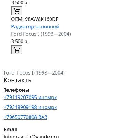
3 500
р.
ОЕМ:
98AW8K160DF
Радиатор основной
Ford Focus I (1998—2004)
3 500
р.
Ford, Focus I (1998—2004)
Контакты
Телефоны
+79119207095 иномрк
+79218909198 иномрк
+79650770808 ВАЗ
Email
integraauto@yandex.ru