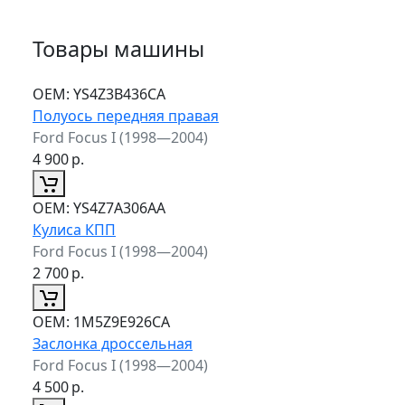
Товары машины
ОЕМ:
YS4Z3B436CA
Полуось передняя правая
Ford Focus I (1998—2004)
4 900
р.
ОЕМ:
YS4Z7A306AA
Кулиса КПП
Ford Focus I (1998—2004)
2 700
р.
ОЕМ:
1M5Z9E926CA
Заслонка дроссельная
Ford Focus I (1998—2004)
4 500
р.