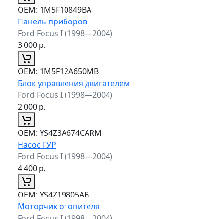
ОЕМ:
1M5F10849BA
Панель приборов
Ford Focus I (1998—2004)
3 000
р.
ОЕМ:
1M5F12A650MB
Блок управления двигателем
Ford Focus I (1998—2004)
2 000
р.
ОЕМ:
YS4Z3A674CARM
Насос ГУР
Ford Focus I (1998—2004)
4 400
р.
ОЕМ:
YS4Z19805AB
Моторчик отопителя
Ford Focus I (1998—2004)