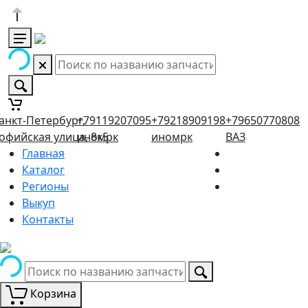
анкт-Петербург,
+79119207095
+79218909198
+79650770808
офийская улица, 8к5
иномрк
иномрк
ВАЗ
Главная
Каталог
Регионы
Выкуп
Контакты
Корзина