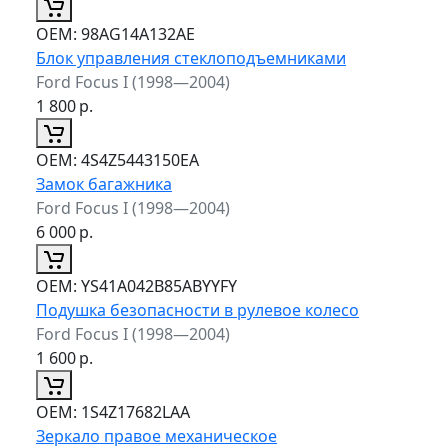
ОЕМ:
98AG14A132AE
Блок управления стеклоподъемниками
Ford Focus I (1998—2004)
1 800
р.
ОЕМ:
4S4Z5443150EA
Замок багажника
Ford Focus I (1998—2004)
6 000
р.
ОЕМ:
YS41A042B85ABYYFY
Подушка безопасности в рулевое колесо
Ford Focus I (1998—2004)
1 600
р.
ОЕМ:
1S4Z17682LAA
Зеркало правое механическое