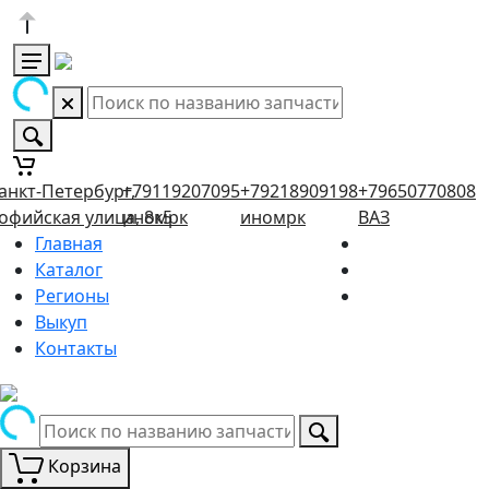
анкт-Петербург,
+79119207095
+79218909198
+79650770808
офийская улица, 8к5
иномрк
иномрк
ВАЗ
Главная
Каталог
Регионы
Выкуп
Контакты
Корзина