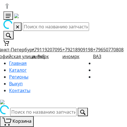
анкт-Петербург,
+79119207095
+79218909198
+79650770808
офийская улица, 8к5
иномрк
иномрк
ВАЗ
Главная
Каталог
Регионы
Выкуп
Контакты
Корзина