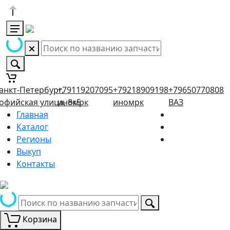
анкт-Петербург,
+79119207095
+79218909198
+79650770808
офийская улица, 8к5
иномрк
иномрк
ВАЗ
Главная
Каталог
Регионы
Выкуп
Контакты
Корзина