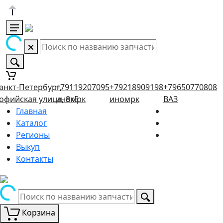
анкт-Петербург,
+79119207095
+79218909198
+79650770808
офийская улица, 8к5
иномрк
иномрк
ВАЗ
Главная
Каталог
Регионы
Выкуп
Контакты
Корзина