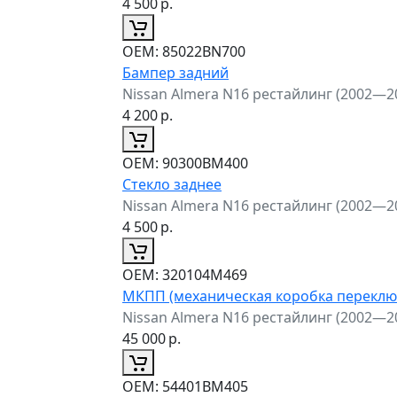
4 500
р.
ОЕМ:
85022BN700
Бампер задний
Nissan Almera N16 рестайлинг (2002—2
4 200
р.
ОЕМ:
90300BM400
Стекло заднее
Nissan Almera N16 рестайлинг (2002—2
4 500
р.
ОЕМ:
320104M469
МКПП (механическая коробка переклю
Nissan Almera N16 рестайлинг (2002—2
45 000
р.
ОЕМ:
54401BM405