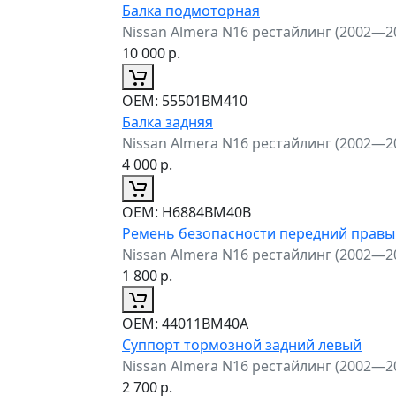
Балка подмоторная
Nissan Almera N16 рестайлинг (2002—2
10 000
р.
ОЕМ:
55501BM410
Балка задняя
Nissan Almera N16 рестайлинг (2002—2
4 000
р.
ОЕМ:
H6884BM40B
Ремень безопасности передний правы
Nissan Almera N16 рестайлинг (2002—2
1 800
р.
ОЕМ:
44011BM40A
Суппорт тормозной задний левый
Nissan Almera N16 рестайлинг (2002—2
2 700
р.