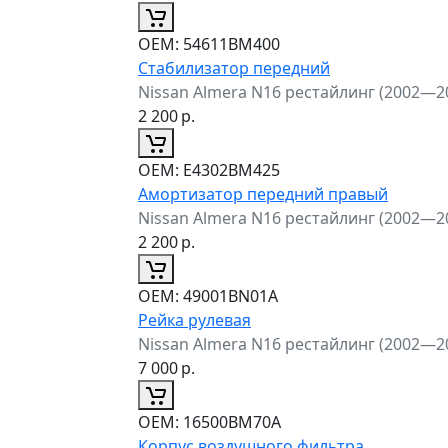
ОЕМ:
54611BM400
Стабилизатор передний
Nissan Almera N16 рестайлинг (2002—2
2 200
р.
ОЕМ:
E4302BM425
Амортизатор передний правый
Nissan Almera N16 рестайлинг (2002—2
2 200
р.
ОЕМ:
49001BN01A
Рейка рулевая
Nissan Almera N16 рестайлинг (2002—2
7 000
р.
ОЕМ:
16500BM70A
Корпус воздушного фильтра