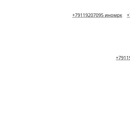
+79119207095 иномрк
+
+7911