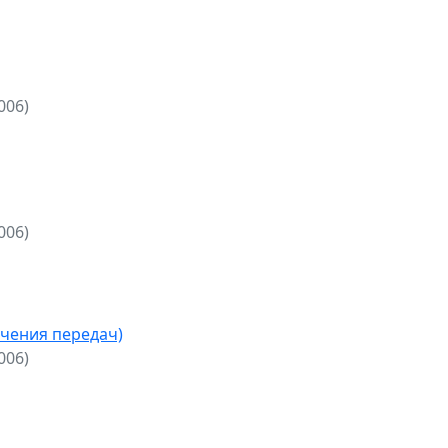
006)
006)
чения передач)
006)