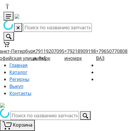
анкт-Петербург,
+79119207095
+79218909198
+79650770808
офийская улица, 8к5
иномрк
иномрк
ВАЗ
Главная
Каталог
Регионы
Выкуп
Контакты
Корзина