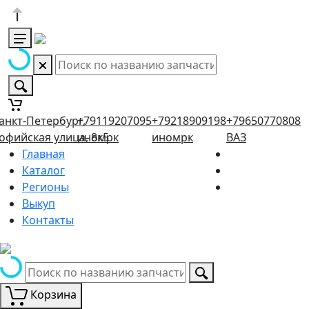
анкт-Петербург,
+79119207095
+79218909198
+79650770808
офийская улица, 8к5
иномрк
иномрк
ВАЗ
Главная
Каталог
Регионы
Выкуп
Контакты
Корзина