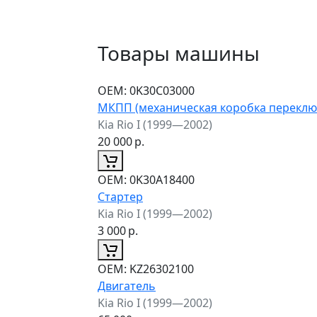
Товары машины
ОЕМ:
0K30C03000
МКПП (механическая коробка переклю
Kia Rio I (1999—2002)
20 000
р.
ОЕМ:
0K30A18400
Стартер
Kia Rio I (1999—2002)
3 000
р.
ОЕМ:
KZ26302100
Двигатель
Kia Rio I (1999—2002)