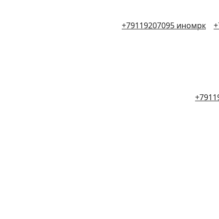
+79119207095 иномрк
+
+7911