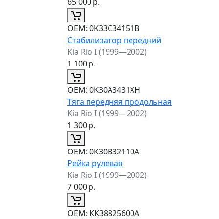
65 000
р.
ОЕМ:
0K33C34151B
Стабилизатор передний
Kia Rio I (1999—2002)
1 100
р.
ОЕМ:
0K30A3431XH
Тяга передняя продольная
Kia Rio I (1999—2002)
1 300
р.
ОЕМ:
0K30B32110A
Рейка рулевая
Kia Rio I (1999—2002)
7 000
р.
ОЕМ:
KK38825600A