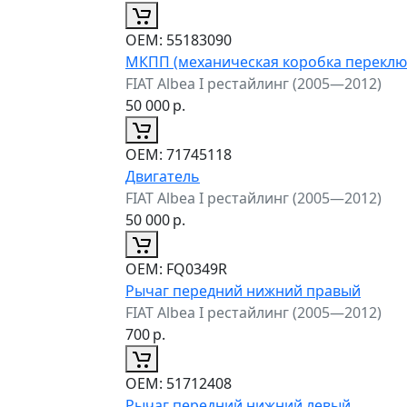
ОЕМ:
55183090
МКПП (механическая коробка переклю
FIAT Albea I рестайлинг (2005—2012)
50 000
р.
ОЕМ:
71745118
Двигатель
FIAT Albea I рестайлинг (2005—2012)
50 000
р.
ОЕМ:
FQ0349R
Рычаг передний нижний правый
FIAT Albea I рестайлинг (2005—2012)
700
р.
ОЕМ:
51712408
Рычаг передний нижний левый