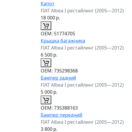
Капот
FIAT Albea I рестайлинг (2005—2012)
18 000
р.
ОЕМ:
51774705
Крышка багажника
FIAT Albea I рестайлинг (2005—2012)
6 500
р.
ОЕМ:
735298368
Бампер задний
FIAT Albea I рестайлинг (2005—2012)
5 000
р.
ОЕМ:
735388163
Бампер передний
FIAT Albea I рестайлинг (2005—2012)
3 800
р.