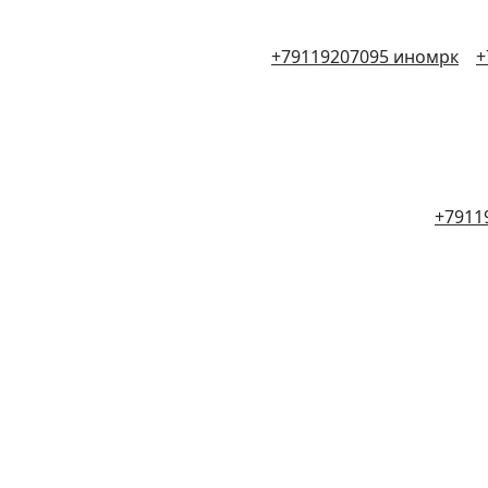
+79119207095 иномрк
+
+7911