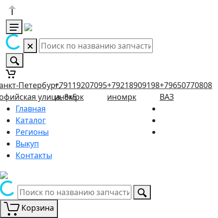
анкт-Петербург,
+79119207095
+79218909198
+79650770808
офийская улица, 8к5
иномрк
иномрк
ВАЗ
Главная
Каталог
Регионы
Выкуп
Контакты
Корзина