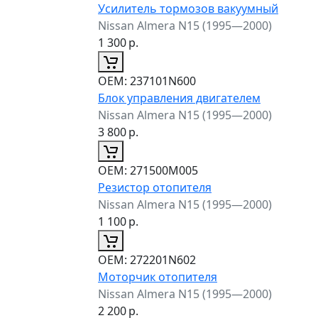
Усилитель тормозов вакуумный
Nissan Almera N15 (1995—2000)
1 300
р.
ОЕМ:
237101N600
Блок управления двигателем
Nissan Almera N15 (1995—2000)
3 800
р.
ОЕМ:
271500M005
Резистор отопителя
Nissan Almera N15 (1995—2000)
1 100
р.
ОЕМ:
272201N602
Моторчик отопителя
Nissan Almera N15 (1995—2000)
2 200
р.