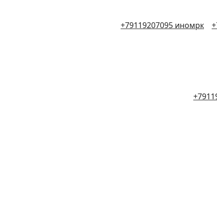
+79119207095 иномрк
+
+7911