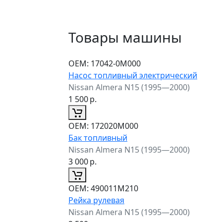
Товары машины
ОЕМ:
17042-0M000
Насос топливный электрический
Nissan Almera N15 (1995—2000)
1 500
р.
ОЕМ:
172020M000
Бак топливный
Nissan Almera N15 (1995—2000)
3 000
р.
ОЕМ:
490011M210
Рейка рулевая
Nissan Almera N15 (1995—2000)