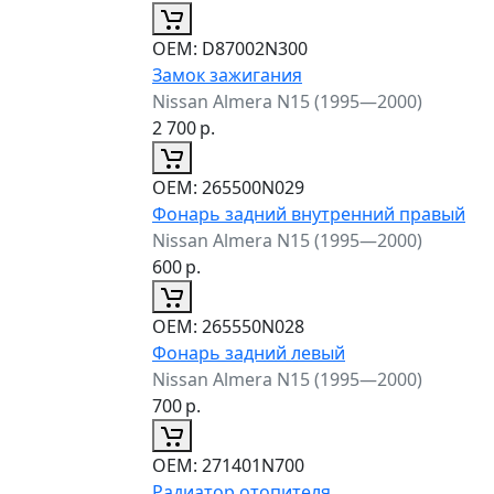
ОЕМ:
D87002N300
Замок зажигания
Nissan Almera N15 (1995—2000)
2 700
р.
ОЕМ:
265500N029
Фонарь задний внутренний правый
Nissan Almera N15 (1995—2000)
600
р.
ОЕМ:
265550N028
Фонарь задний левый
Nissan Almera N15 (1995—2000)
700
р.
ОЕМ:
271401N700
Радиатор отопителя