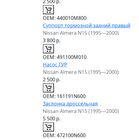
2 500
р.
ОЕМ:
440010M800
Суппорт тормозной задний правый
Nissan Almera N15 (1995—2000)
3 800
р.
ОЕМ:
491100M010
Насос ГУР
Nissan Almera N15 (1995—2000)
2 500
р.
ОЕМ:
161191N600
Заслонка дроссельная
Nissan Almera N15 (1995—2000)
5 500
р.
ОЕМ:
472100N600