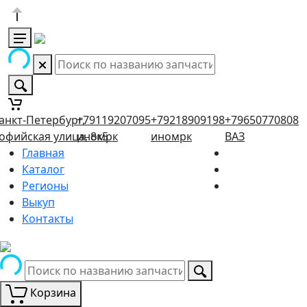
анкт-Петербург,
+79119207095
+79218909198
+79650770808
офийская улица, 8к5
иномрк
иномрк
ВАЗ
Главная
Каталог
Регионы
Выкуп
Контакты
Корзина