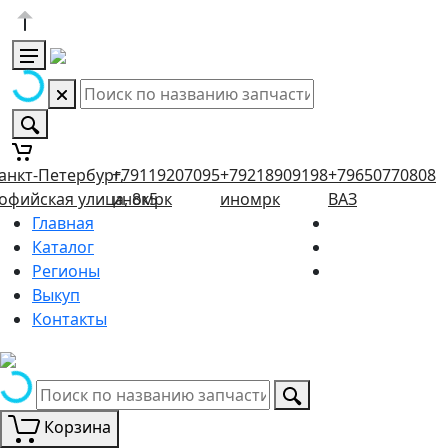
анкт-Петербург,
+79119207095
+79218909198
+79650770808
офийская улица, 8к5
иномрк
иномрк
ВАЗ
Главная
Каталог
Регионы
Выкуп
Контакты
Корзина