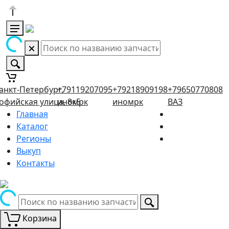
анкт-Петербург,
+79119207095
+79218909198
+79650770808
офийская улица, 8к5
иномрк
иномрк
ВАЗ
Главная
Каталог
Регионы
Выкуп
Контакты
Корзина