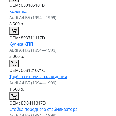
ОЕМ:
050105101B
Коленвал
Audi A4 B5 (1994—1999)
8 500
р.
ОЕМ:
893711117D
Кулиса КПП
Audi A4 B5 (1994—1999)
3 000
р.
ОЕМ:
06B121071C
Трубка системы охлаждения
Audi A4 B5 (1994—1999)
1 600
р.
ОЕМ:
8D0411317D
Стойка переднего стабилизатора
Audi A4 B5 (1994—1999)