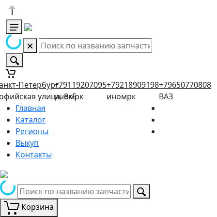
анкт-Петербург,
+79119207095
+79218909198
+79650770808
офийская улица, 8к5
иномрк
иномрк
ВАЗ
Главная
Каталог
Регионы
Выкуп
Контакты
Корзина