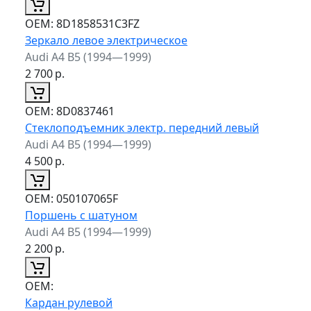
ОЕМ:
8D1858531C3FZ
Зеркало левое электрическое
Audi A4 B5 (1994—1999)
2 700
р.
ОЕМ:
8D0837461
Стеклоподъемник электр. передний левый
Audi A4 B5 (1994—1999)
4 500
р.
ОЕМ:
050107065F
Поршень с шатуном
Audi A4 B5 (1994—1999)
2 200
р.
ОЕМ:
Кардан рулевой