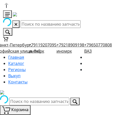
анкт-Петербург,
+79119207095
+79218909198
+79650770808
офийская улица, 8к5
иномрк
иномрк
ВАЗ
Главная
Каталог
Регионы
Выкуп
Контакты
Корзина