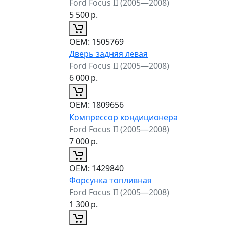
Ford Focus II (2005—2008)
5 500
р.
ОЕМ:
1505769
Дверь задняя левая
Ford Focus II (2005—2008)
6 000
р.
ОЕМ:
1809656
Компрессор кондиционера
Ford Focus II (2005—2008)
7 000
р.
ОЕМ:
1429840
Форсунка топливная
Ford Focus II (2005—2008)
1 300
р.