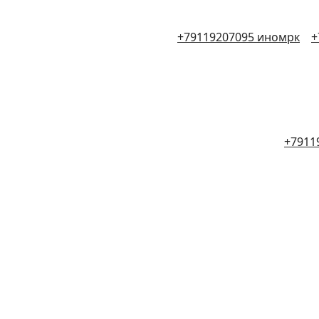
+79119207095 иномрк
+
+7911