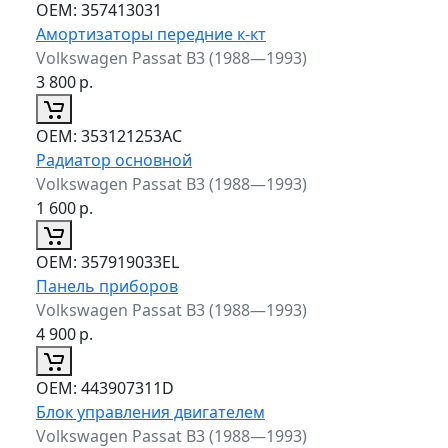
ОЕМ:
357413031
Амортизаторы передние к-кт
Volkswagen Passat B3 (1988—1993)
3 800
р.
ОЕМ:
353121253AC
Радиатор основной
Volkswagen Passat B3 (1988—1993)
1 600
р.
ОЕМ:
357919033EL
Панель приборов
Volkswagen Passat B3 (1988—1993)
4 900
р.
ОЕМ:
443907311D
Блок управления двигателем
Volkswagen Passat B3 (1988—1993)