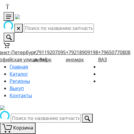
анкт-Петербург,
+79119207095
+79218909198
+79650770808
офийская улица, 8к5
иномрк
иномрк
ВАЗ
Главная
Каталог
Регионы
Выкуп
Контакты
Корзина