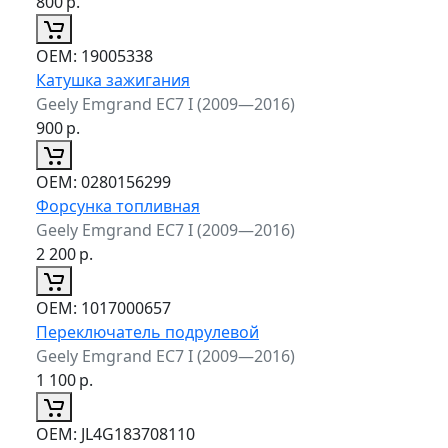
800
р.
ОЕМ:
19005338
Катушка зажигания
Geely Emgrand EC7 I (2009—2016)
900
р.
ОЕМ:
0280156299
Форсунка топливная
Geely Emgrand EC7 I (2009—2016)
2 200
р.
ОЕМ:
1017000657
Переключатель подрулевой
Geely Emgrand EC7 I (2009—2016)
1 100
р.
ОЕМ:
JL4G183708110