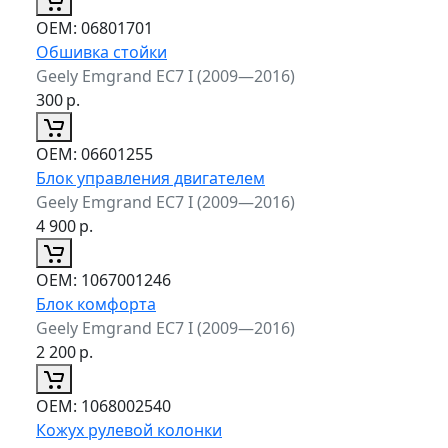
ОЕМ:
06801701
Обшивка стойки
Geely Emgrand EC7 I (2009—2016)
300
р.
ОЕМ:
06601255
Блок управления двигателем
Geely Emgrand EC7 I (2009—2016)
4 900
р.
ОЕМ:
1067001246
Блок комфорта
Geely Emgrand EC7 I (2009—2016)
2 200
р.
ОЕМ:
1068002540
Кожух рулевой колонки