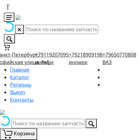
анкт-Петербург,
+79119207095
+79218909198
+79650770808
офийская улица, 8к5
иномрк
иномрк
ВАЗ
Главная
Каталог
Регионы
Выкуп
Контакты
Корзина