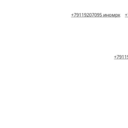
+79119207095 иномрк
+
+7911