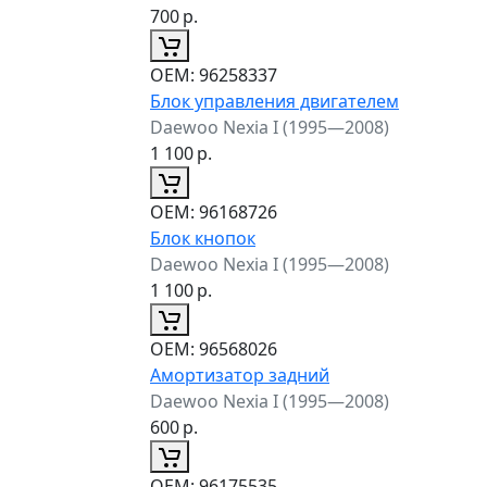
700
р.
ОЕМ:
96258337
Блок управления двигателем
Daewoo Nexia I (1995—2008)
1 100
р.
ОЕМ:
96168726
Блок кнопок
Daewoo Nexia I (1995—2008)
1 100
р.
ОЕМ:
96568026
Амортизатор задний
Daewoo Nexia I (1995—2008)
600
р.
ОЕМ:
96175535