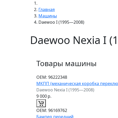
Главная
Машины
Daewoo I (1995—2008)
Daewoo Nexia I 
Товары машины
ОЕМ:
96222348
МКПП (механическая коробка переклю
Daewoo Nexia I (1995—2008)
9 000
р.
ОЕМ:
96169762
Бампер передний