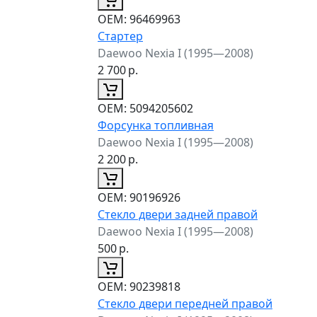
ОЕМ:
96469963
Стартер
Daewoo Nexia I (1995—2008)
2 700
р.
ОЕМ:
5094205602
Форсунка топливная
Daewoo Nexia I (1995—2008)
2 200
р.
ОЕМ:
90196926
Стекло двери задней правой
Daewoo Nexia I (1995—2008)
500
р.
ОЕМ:
90239818
Стекло двери передней правой