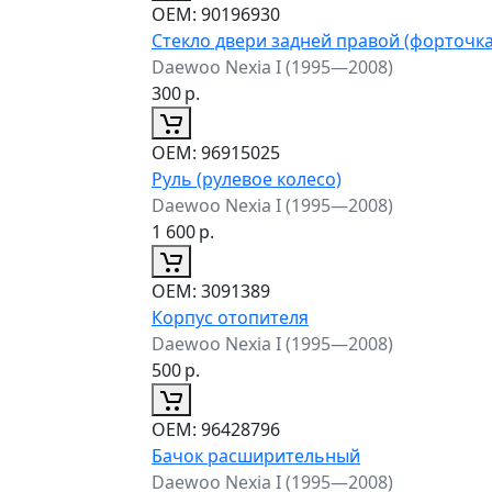
ОЕМ:
90196930
Стекло двери задней правой (форточка
Daewoo Nexia I (1995—2008)
300
р.
ОЕМ:
96915025
Руль (рулевое колесо)
Daewoo Nexia I (1995—2008)
1 600
р.
ОЕМ:
3091389
Корпус отопителя
Daewoo Nexia I (1995—2008)
500
р.
ОЕМ:
96428796
Бачок расширительный
Daewoo Nexia I (1995—2008)