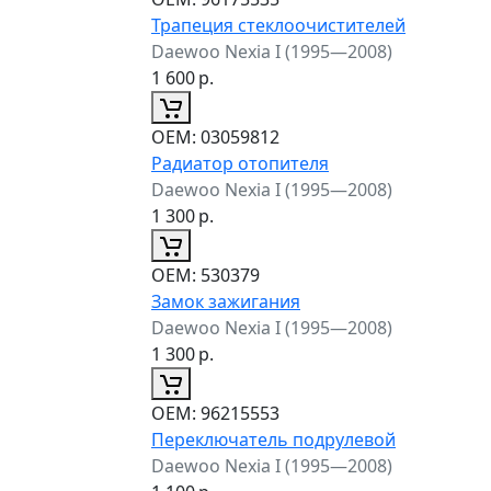
Трапеция стеклоочистителей
Daewoo Nexia I (1995—2008)
1 600
р.
ОЕМ:
03059812
Радиатор отопителя
Daewoo Nexia I (1995—2008)
1 300
р.
ОЕМ:
530379
Замок зажигания
Daewoo Nexia I (1995—2008)
1 300
р.
ОЕМ:
96215553
Переключатель подрулевой
Daewoo Nexia I (1995—2008)