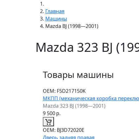
Главная
Машины
Mazda BJ (1998—2001)
Mazda 323 BJ (1
Товары машины
ОЕМ:
F5D217150K
МКПП (механическая коробка переклю
Mazda 323 BJ (1998—2001)
9 500
р.
ОЕМ:
BJ3D72020E
Дверь задняя правая