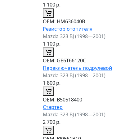
1 100
р.
ОЕМ:
HM636040B
Резистор отопителя
Mazda 323 BJ (1998—2001)
1 100
р.
ОЕМ:
GE6T66120C
Переключатель подрулевой
Mazda 323 BJ (1998—2001)
1 800
р.
ОЕМ:
B50518400
Стартер
Mazda 323 BJ (1998—2001)
2 700
р.
ОЕМ:
BJ0E61B10