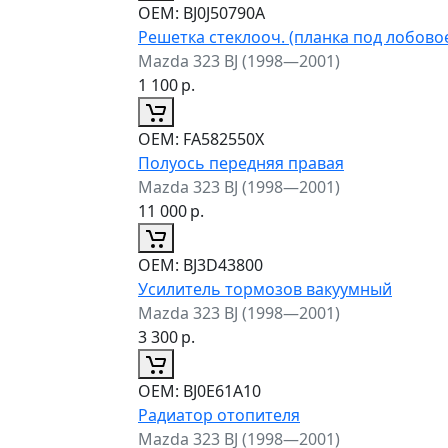
ОЕМ:
BJ0J50790A
Решетка стеклооч. (планка под лобовое
Mazda 323 BJ (1998—2001)
1 100
р.
ОЕМ:
FA582550X
Полуось передняя правая
Mazda 323 BJ (1998—2001)
11 000
р.
ОЕМ:
BJ3D43800
Усилитель тормозов вакуумный
Mazda 323 BJ (1998—2001)
3 300
р.
ОЕМ:
BJ0E61A10
Радиатор отопителя
Mazda 323 BJ (1998—2001)