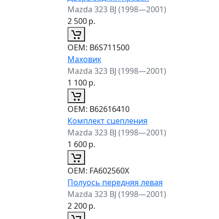
Mazda 323 BJ (1998—2001)
2 500
р.
ОЕМ:
B6S711500
Маховик
Mazda 323 BJ (1998—2001)
1 100
р.
ОЕМ:
B62616410
Комплект сцепления
Mazda 323 BJ (1998—2001)
1 600
р.
ОЕМ:
FA602560X
Полуось передняя левая
Mazda 323 BJ (1998—2001)
2 200
р.