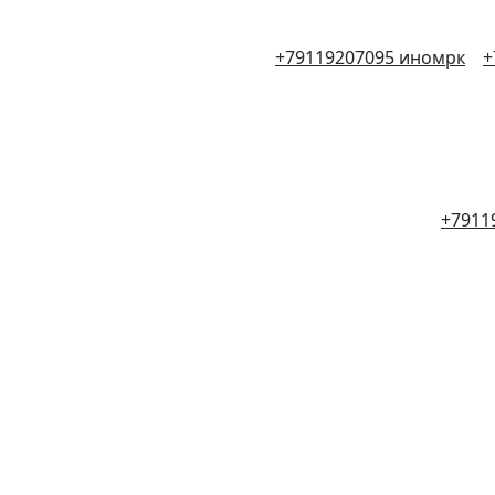
+79119207095 иномрк
+
+7911