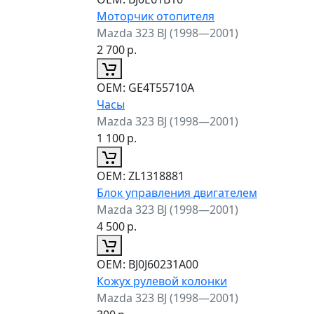
Моторчик отопителя
Mazda 323 BJ (1998—2001)
2 700
р.
ОЕМ:
GE4T55710A
Часы
Mazda 323 BJ (1998—2001)
1 100
р.
ОЕМ:
ZL1318881
Блок управления двигателем
Mazda 323 BJ (1998—2001)
4 500
р.
ОЕМ:
BJ0J60231A00
Кожух рулевой колонки
Mazda 323 BJ (1998—2001)