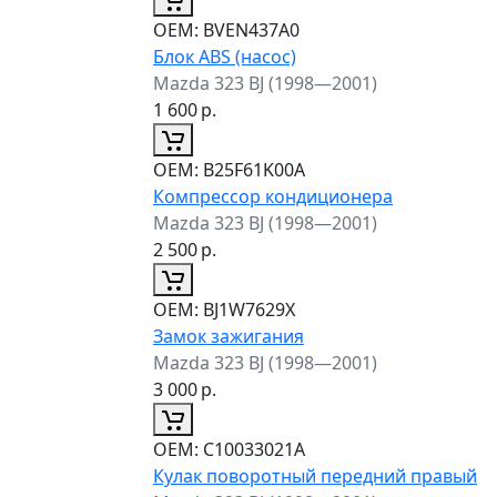
ОЕМ:
BVEN437A0
Блок ABS (насос)
Mazda 323 BJ (1998—2001)
1 600
р.
ОЕМ:
B25F61K00A
Компрессор кондиционера
Mazda 323 BJ (1998—2001)
2 500
р.
ОЕМ:
BJ1W7629X
Замок зажигания
Mazda 323 BJ (1998—2001)
3 000
р.
ОЕМ:
C10033021A
Кулак поворотный передний правый