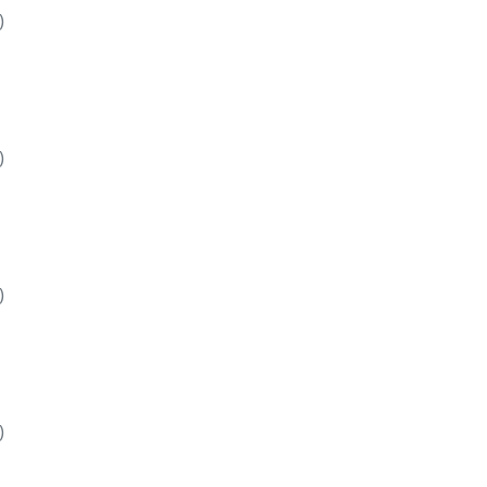
)
)
)
)