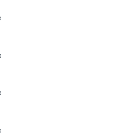
)
)
)
)