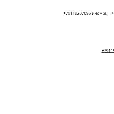
+79119207095 иномрк
+
+7911