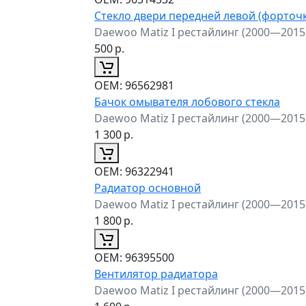
Стекло двери передней левой (форточк
Daewoo Matiz I рестайлинг (2000—2015
500
р.
ОЕМ:
96562981
Бачок омывателя лобового стекла
Daewoo Matiz I рестайлинг (2000—2015
1 300
р.
ОЕМ:
96322941
Радиатор основной
Daewoo Matiz I рестайлинг (2000—2015
1 800
р.
ОЕМ:
96395500
Вентилятор радиатора
Daewoo Matiz I рестайлинг (2000—2015