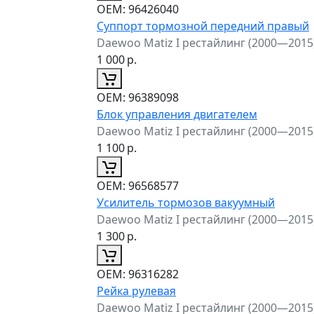
ОЕМ:
96426040
Суппорт тормозной передний правый
Daewoo Matiz I рестайлинг (2000—2015
1 000
р.
ОЕМ:
96389098
Блок управления двигателем
Daewoo Matiz I рестайлинг (2000—2015
1 100
р.
ОЕМ:
96568577
Усилитель тормозов вакуумный
Daewoo Matiz I рестайлинг (2000—2015
1 300
р.
ОЕМ:
96316282
Рейка рулевая
Daewoo Matiz I рестайлинг (2000—2015