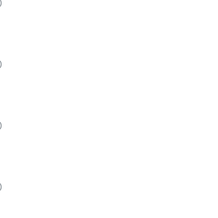
)
)
)
)