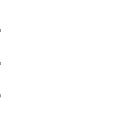
)
)
)