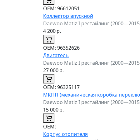
ОЕМ:
96612051
Коллектор впускной
Daewoo Matiz I рестайлинг (2000—2015
4 200
р.
ОЕМ:
96352626
Двигатель
Daewoo Matiz I рестайлинг (2000—2015
27 000
р.
ОЕМ:
96325117
МКПП (механическая коробка переклю
Daewoo Matiz I рестайлинг (2000—2015
15 000
р.
ОЕМ:
Корпус отопителя