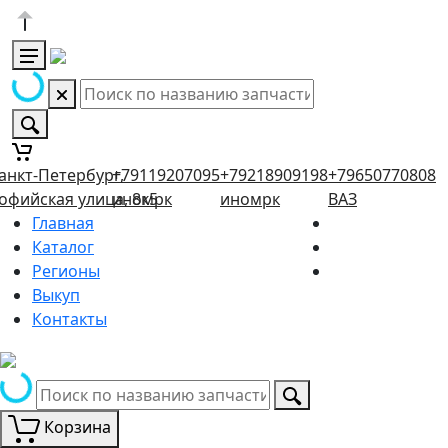
анкт-Петербург,
+79119207095
+79218909198
+79650770808
офийская улица, 8к5
иномрк
иномрк
ВАЗ
Главная
Каталог
Регионы
Выкуп
Контакты
Корзина