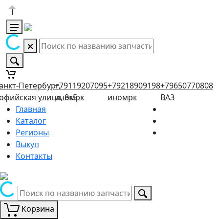
анкт-Петербург,
+79119207095
+79218909198
+79650770808
офийская улица, 8к5
иномрк
иномрк
ВАЗ
Главная
Каталог
Регионы
Выкуп
Контакты
Корзина