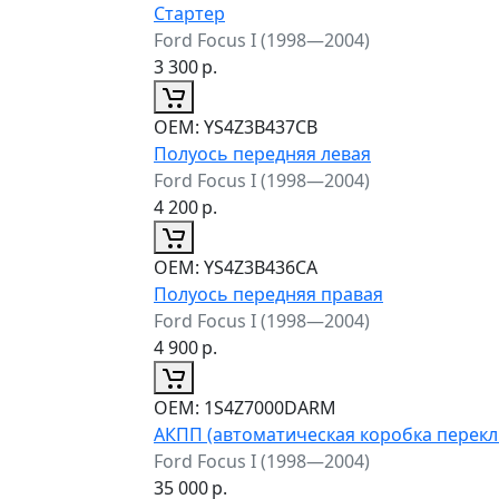
Стартер
Ford Focus I (1998—2004)
3 300
р.
ОЕМ:
YS4Z3B437CB
Полуось передняя левая
Ford Focus I (1998—2004)
4 200
р.
ОЕМ:
YS4Z3B436CA
Полуось передняя правая
Ford Focus I (1998—2004)
4 900
р.
ОЕМ:
1S4Z7000DARM
АКПП (автоматическая коробка перек
Ford Focus I (1998—2004)
35 000
р.