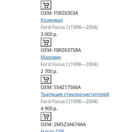
ОЕМ:
F5RZ6303A
Коленвал
Ford Focus I (1998—2004)
3 000
р.
ОЕМ:
F8RZ6375BA
Маховик
Ford Focus I (1998—2004)
2 700
р.
ОЕМ:
5S4Z17566A
Трапеция стеклоочистителей
Ford Focus I (1998—2004)
4 900
р.
ОЕМ:
2M5Z3A674AA
Насос ГУР