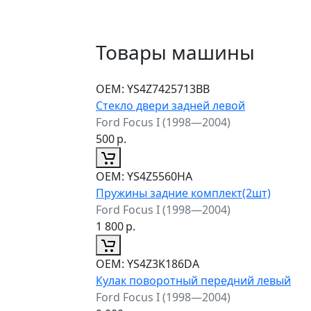
Товары машины
ОЕМ:
YS4Z7425713BB
Стекло двери задней левой
Ford Focus I (1998—2004)
500
р.
ОЕМ:
YS4Z5560HA
Пружины задние комплект(2шт)
Ford Focus I (1998—2004)
1 800
р.
ОЕМ:
YS4Z3K186DA
Кулак поворотный передний левый
Ford Focus I (1998—2004)