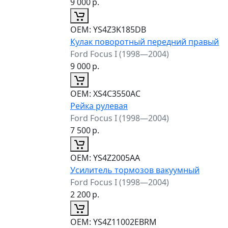
9 000
р.
ОЕМ:
YS4Z3K185DB
Кулак поворотный передний правый
Ford Focus I (1998—2004)
9 000
р.
ОЕМ:
XS4C3550AC
Рейка рулевая
Ford Focus I (1998—2004)
7 500
р.
ОЕМ:
YS4Z2005AA
Усилитель тормозов вакуумный
Ford Focus I (1998—2004)
2 200
р.
ОЕМ:
YS4Z11002EBRM