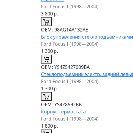
Ford Focus I (1998—2004)
3 800
р.
ОЕМ:
98AG14A132AE
Блок управления стеклоподъемниками
Ford Focus I (1998—2004)
1 300
р.
ОЕМ:
YS4Z5427009BA
Стеклоподъемник электр. задний левы
Ford Focus I (1998—2004)
1 300
р.
ОЕМ:
YS4Z8592BB
Корпус термостата
Ford Focus I (1998—2004)
1 800
р.