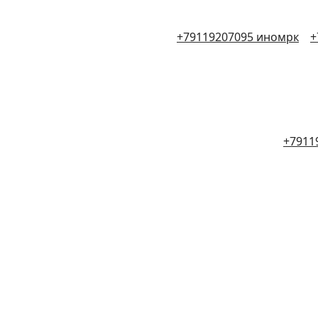
+79119207095 иномрк
+
+7911